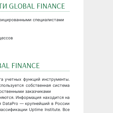
И GLOBAL FINANCE
ифицированными специалистами
цессов
AL FINANCE
нга учетных функций инструменты.
спользуется собственная система
арственными заказчиками
аняются. Информация находится на
я DataPro — крупнейший в России
ссификации Uptime Institute. Все